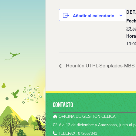
DET
Añadir al calendario
Fech
22 a
Hora
13:0
Reunión UTPL-Senplades-MBS
CONTACTO
OFICINA DE GESTIÓN CELICA
C/. Av. 12 de diciembre y Amazonas, junto al p
TELEFAX: 072657041