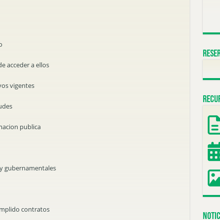
o
Reser
de acceder a ellos
ivos vigentes
Recu
tudes
rmacion publica
as y gubernamentales
umplido contratos
Notic