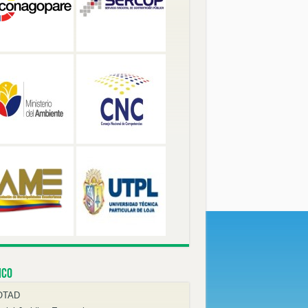
ico
OTAD