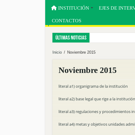
INSTITUCIÓN
EJES DE INTE
CONTACTOS
Últimas noticias
EMPRENDEDORES FORTALECEN SUS CAPAC
Inicio
/
Noviembre 2015
MACARÁ IMPULSA LA TRANSFORMACIÓN DI
PALTAS FUE SEDE DEL FORO DE GOBERNAN
Noviembre 2015
MÁS DE 60 PRODUCTORES FORTALECEN SU
MBS INVITA A LA DELIVERACIÓN PÚBLICA 
literal a1) organigrama de la institución
Inauguramos el Centro Integral de Abejas Nativa
literal a2) base legal que rige a la institució
Reforestamos para cuidar la vida.
literal a3) regulaciones y procedimientos i
Fortalecemos al territorio desde la sostenibilidad.
literal a4) metas y objetivos unidades admi
Mancomunidad Bosque Seco y Universidad Nacional
RENDICIÓN DE CUENTAS 2025