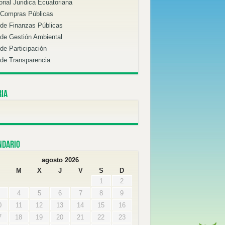
orial Juridica Ecuatoriana
 Compras Públicas
de Finanzas Públicas
de Gestión Ambiental
de Participación
de Transparencia
ria
ndario
agosto 2026
M
X
J
V
S
D
1
2
4
5
6
7
8
9
0
11
12
13
14
15
16
7
18
19
20
21
22
23