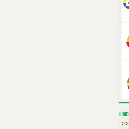
Juríd
CO