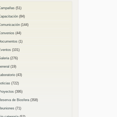
Campañas
(51)
Capacitación
(84)
Comunicación
(144)
Convenios
(44)
Documentos
(1)
Eventos
(101)
Galeria
(276)
general
(19)
Laboratorio
(43)
oticias
(722)
Proyectos
(395)
Reserva de Biosfera
(358)
Reuniones
(71)
Sin categoría
(52)