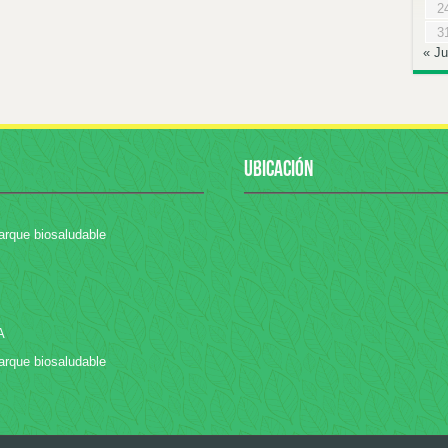
2
3
« Ju
UBICACIÓN
arque biosaludable
A
arque biosaludable