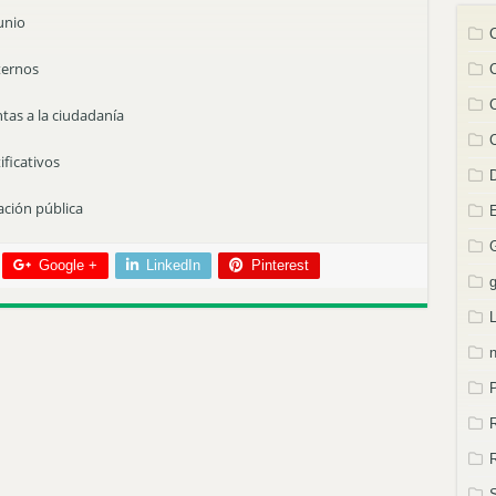
unio
nternos
tas a la ciudadanía
tificativos
ción pública
Google +
LinkedIn
Pinterest
n