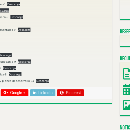
es-6
Descarga
scarga
blica-9
Descarga
amentales-9
Descarga
Reser
Descarga
Recu
iudadania-9
Descarga
9
Descarga
ica-8
Descarga
-y-planes-dedesarrollo-34
Descarga
Google +
LinkedIn
Pinterest
Notic