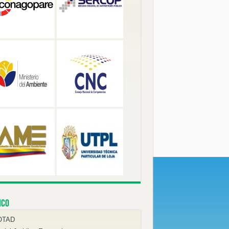
ico
OTAD