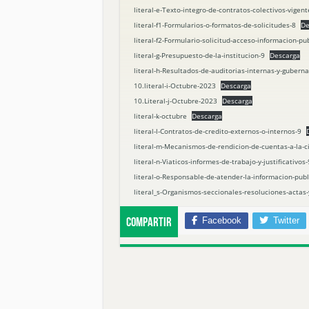
literal-e-Texto-integro-de-contratos-colectivos-vigent
literal-f1-Formularios-o-formatos-de-solicitudes-8
De
literal-f2-Formulario-solicitud-acceso-informacion-pu
literal-g-Presupuesto-de-la-institucion-9
Descarga
literal-h-Resultados-de-auditorias-internas-y-gubern
10.literal-i-Octubre-2023
Descarga
10.Literal-j-Octubre-2023
Descarga
literal-k-octubre
Descarga
literal-l-Contratos-de-credito-externos-o-internos-9
literal-m-Mecanismos-de-rendicion-de-cuentas-a-la-c
literal-n-Viaticos-informes-de-trabajo-y-justificativos-
literal-o-Responsable-de-atender-la-informacion-publ
literal_s-Organismos-seccionales-resoluciones-actas
Facebook
Twitter
Compartir