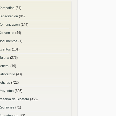
Campañas
(51)
Capacitación
(84)
Comunicación
(144)
Convenios
(44)
Documentos
(1)
Eventos
(101)
Galeria
(276)
general
(19)
Laboratorio
(43)
oticias
(722)
Proyectos
(395)
Reserva de Biosfera
(358)
Reuniones
(71)
Sin categoría
(52)