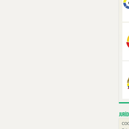
Juríd
CO