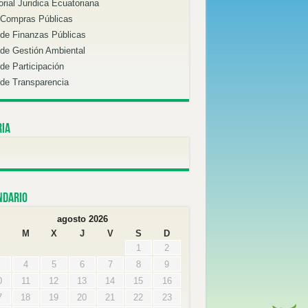
orial Juridica Ecuatoriana
 Compras Públicas
de Finanzas Públicas
de Gestión Ambiental
de Participación
de Transparencia
ria
ndario
agosto 2026
M
X
J
V
S
D
1
2
4
5
6
7
8
9
0
11
12
13
14
15
16
7
18
19
20
21
22
23