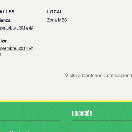
ALLES
LOCAL
Zona MBS
enza:
oviembre, 2014 @
iza:
oviembre, 2014 @
0
Visita a Cantones Codificació
UBICACIÓN