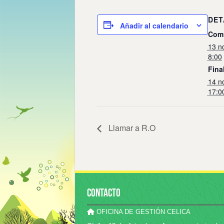
DET
Añadir al calendario
Comi
13 n
8:00
Final
14 n
17:0
Llamar a R.O
CONTACTO
OFICINA DE GESTIÓN CELICA