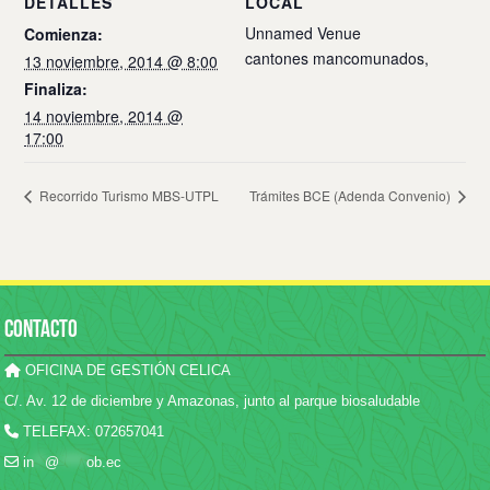
DETALLES
LOCAL
Unnamed Venue
Comienza:
cantones mancomunados
,
13 noviembre, 2014 @ 8:00
Finaliza:
14 noviembre, 2014 @
17:00
Recorrido Turismo MBS-UTPL
Trámites BCE (Adenda Convenio)
CONTACTO
OFICINA DE GESTIÓN CELICA
C/. Av. 12 de diciembre y Amazonas, junto al parque biosaludable
TELEFAX: 072657041
in
**
@
*****
ob.ec