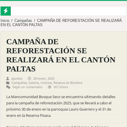
Mancomunidad Bosque Seco participa en la construcción de una estrategia para for
Inicio
/
Campañas
/
CAMPAÑA DE REFORESTACIÓN SE REALIZARÁ
EN EL CANTÓN PALTAS
EMPRENDEDORES FORTALECEN SUS CAPACIDADES EN COMERCIALIZA
MACARÁ IMPULSA LA TRANSFORMACIÓN DIGITAL CON EL LANZAMIENT
CAMPAÑA DE
PALTAS FUE SEDE DEL FORO DE GOBERNANZA HÍDRICA Y GESTIÓN CO
REFORESTACIÓN SE
MÁS DE 60 PRODUCTORES FORTALECEN SU PRODUCCIÓN CON NUEVA S
REALIZARÁ EN EL CANTÓN
MBS INVITA A LA DELIVERACIÓN PÚBLICA PARA EL PROCESO DE RENDI
PALTAS
Inauguramos el Centro Integral de Abejas Nativas en Puyango.
ajumbo
28 enero, 2025
Campañas
,
Galeria
,
noticias
,
Reserva de Biosfera
Reforestamos para cuidar la vida.
Dejar un comentario
167 Vistos
Fortalecemos al territorio desde la sostenibilidad.
La Mancomunidad Bosque Seco se encuentra ultimando detalles
Mancomunidad Bosque Seco y Universidad Nacional de Loja fortalecen el desarro
para la campaña de reforestación 2025, que se llevará a cabo el
próximo 30 de enero en la parroquia Lauro Guerrero y el 31 de
enero en la Reserva Pisaca.