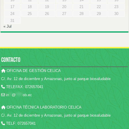
17
18
19
20
21
22
23
24
25
26
27
28
29
30
31
« Jul
CONTACTO
OFICINA DE GESTIÓN CELICA
C/. Av. 12 de diciembre y Amazonas, junto al parque biosaludable
TELEFAX: 072657041
in
**
@
*****
ob.ec
OFICINA TÉCNICA LABORATORIO CELICA
C/. Av. 12 de diciembre y Amazonas, junto al parque biosaludable
TELF: 072657041