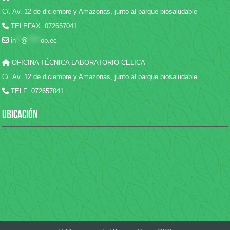
C/. Av. 12 de diciembre y Amazonas, junto al parque biosaludable
TELEFAX: 072657041
in
**
@
*****
ob.ec
OFICINA TÉCNICA LABORATORIO CELICA
C/. Av. 12 de diciembre y Amazonas, junto al parque biosaludable
TELF: 072657041
UBICACIÓN