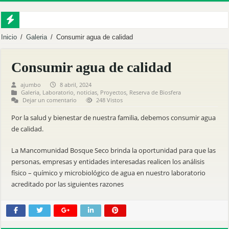
EMPRENDEDORES FORTALECEN SUS CAPACIDADES EN COMERCIALIZA
Inicio
/
Galeria
/
Consumir agua de calidad
MACARÁ IMPULSA LA TRANSFORMACIÓN DIGITAL CON EL LANZAMIENT
Consumir agua de calidad
PALTAS FUE SEDE DEL FORO DE GOBERNANZA HÍDRICA Y GESTIÓN CO
ajumbo
8 abril, 2024
MÁS DE 60 PRODUCTORES FORTALECEN SU PRODUCCIÓN CON NUEVA S
Galeria
,
Laboratorio
,
noticias
,
Proyectos
,
Reserva de Biosfera
Dejar un comentario
248 Vistos
MBS INVITA A LA DELIVERACIÓN PÚBLICA PARA EL PROCESO DE RENDI
Por la salud y bienestar de nuestra familia, debemos consumir agua
Inauguramos el Centro Integral de Abejas Nativas en Puyango.
de calidad.
Reforestamos para cuidar la vida.
La Mancomunidad Bosque Seco brinda la oportunidad para que las
Fortalecemos al territorio desde la sostenibilidad.
personas, empresas y entidades interesadas realicen los análisis
Mancomunidad Bosque Seco y Universidad Nacional de Loja fortalecen el desarro
físico – químico y microbiológico de agua en nuestro laboratorio
RENDICIÓN DE CUENTAS 2025
acreditado por las siguientes razones