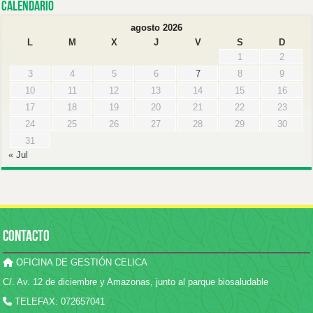
Calendario
agosto 2026
L
M
X
J
V
S
D
1
2
3
4
5
6
7
8
9
10
11
12
13
14
15
16
17
18
19
20
21
22
23
24
25
26
27
28
29
30
31
« Jul
CONTACTO
OFICINA DE GESTIÓN CELICA
C/. Av. 12 de diciembre y Amazonas, junto al parque biosaludable
TELEFAX: 072657041