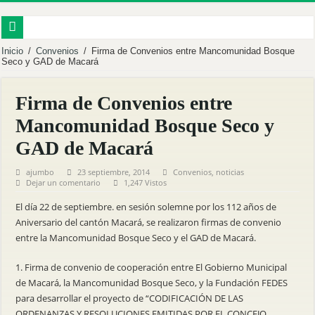
EMPRENDEDORES FORTALECEN SUS CAPACIDADES EN COMERCIALIZA
Inicio
/
Convenios
/
Firma de Convenios entre Mancomunidad Bosque
Seco y GAD de Macará
MACARÁ IMPULSA LA TRANSFORMACIÓN DIGITAL CON EL LANZAMIENT
PALTAS FUE SEDE DEL FORO DE GOBERNANZA HÍDRICA Y GESTIÓN CO
Firma de Convenios entre
MÁS DE 60 PRODUCTORES FORTALECEN SU PRODUCCIÓN CON NUEVA S
Mancomunidad Bosque Seco y
MBS INVITA A LA DELIVERACIÓN PÚBLICA PARA EL PROCESO DE RENDI
GAD de Macará
Inauguramos el Centro Integral de Abejas Nativas en Puyango.
ajumbo
23 septiembre, 2014
Convenios
,
noticias
Dejar un comentario
1,247 Vistos
Reforestamos para cuidar la vida.
El día 22 de septiembre. en sesión solemne por los 112 años de
Fortalecemos al territorio desde la sostenibilidad.
Aniversario del cantón Macará, se realizaron firmas de convenio
Mancomunidad Bosque Seco y Universidad Nacional de Loja fortalecen el desarro
entre la Mancomunidad Bosque Seco y el GAD de Macará.
RENDICIÓN DE CUENTAS 2025
1. Firma de convenio de cooperación entre El Gobierno Municipal
de Macará, la Mancomunidad Bosque Seco, y la Fundación FEDES
para desarrollar el proyecto de “CODIFICACIÓN DE LAS
ORDENANZAS Y RESOLUCIONES EMITIDAS POR EL CONCEJO