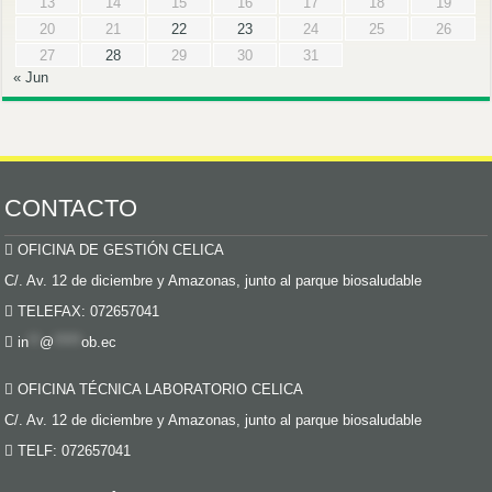
13
14
15
16
17
18
19
20
21
22
23
24
25
26
27
28
29
30
31
« Jun
CONTACTO
OFICINA DE GESTIÓN CELICA
C/. Av. 12 de diciembre y Amazonas, junto al parque biosaludable
TELEFAX: 072657041
in
**
@
*****
ob.ec
OFICINA TÉCNICA LABORATORIO CELICA
C/. Av. 12 de diciembre y Amazonas, junto al parque biosaludable
TELF: 072657041