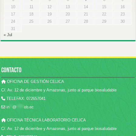
10
11
12
13
14
15
16
17
18
19
20
21
22
23
24
25
26
27
28
29
30
31
« Jul
CONTACTO
OFICINA DE GESTIÓN CELICA
C/. Av. 12 de diciembre y Amazonas, junto al parque biosaludable
TELEFAX: 072657041
in
**
@
*****
ob.ec
OFICINA TÉCNICA LABORATORIO CELICA
C/. Av. 12 de diciembre y Amazonas, junto al parque biosaludable