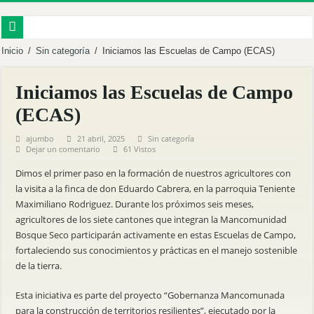
EMPRENDEDORES FORTALECEN SUS CAPACIDADES EN COMERCIALIZA
Inicio
/
Sin categoría
/
Iniciamos las Escuelas de Campo (ECAS)
MACARÁ IMPULSA LA TRANSFORMACIÓN DIGITAL CON EL LANZAMIENT
Iniciamos las Escuelas de Campo
PALTAS FUE SEDE DEL FORO DE GOBERNANZA HÍDRICA Y GESTIÓN CO
(ECAS)
MÁS DE 60 PRODUCTORES FORTALECEN SU PRODUCCIÓN CON NUEVA S
ajumbo
21 abril, 2025
Sin categoría
MBS INVITA A LA DELIVERACIÓN PÚBLICA PARA EL PROCESO DE RENDI
Dejar un comentario
61 Vistos
Inauguramos el Centro Integral de Abejas Nativas en Puyango.
Dimos el primer paso en la formación de nuestros agricultores con
Reforestamos para cuidar la vida.
la visita a la finca de don Eduardo Cabrera, en la parroquia Teniente
Maximiliano Rodriguez. Durante los próximos seis meses,
Fortalecemos al territorio desde la sostenibilidad.
agricultores de los siete cantones que integran la Mancomunidad
Mancomunidad Bosque Seco y Universidad Nacional de Loja fortalecen el desarro
Bosque Seco participarán activamente en estas Escuelas de Campo,
fortaleciendo sus conocimientos y prácticas en el manejo sostenible
RENDICIÓN DE CUENTAS 2025
de la tierra.
Esta iniciativa es parte del proyecto “Gobernanza Mancomunada
para la construcción de territorios resilientes”, ejecutado por la