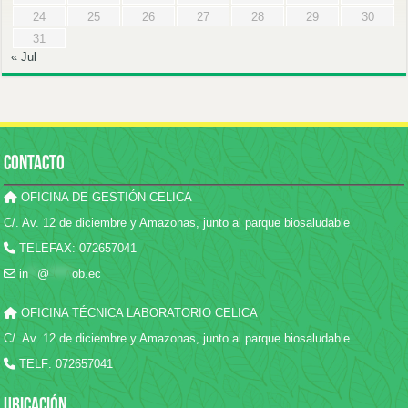
24
25
26
27
28
29
30
31
« Jul
CONTACTO
OFICINA DE GESTIÓN CELICA
C/. Av. 12 de diciembre y Amazonas, junto al parque biosaludable
TELEFAX: 072657041
in
**
@
*****
ob.ec
OFICINA TÉCNICA LABORATORIO CELICA
C/. Av. 12 de diciembre y Amazonas, junto al parque biosaludable
TELF: 072657041
UBICACIÓN