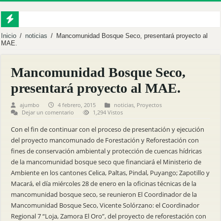
EMPRENDEDORES FORTALECEN SUS CAPACIDADES EN COMERCIALIZA
Inicio
/
noticias
/
Mancomunidad Bosque Seco, presentará proyecto al
MAE.
MACARÁ IMPULSA LA TRANSFORMACIÓN DIGITAL CON EL LANZAMIENT
PALTAS FUE SEDE DEL FORO DE GOBERNANZA HÍDRICA Y GESTIÓN CO
Mancomunidad Bosque Seco,
MÁS DE 60 PRODUCTORES FORTALECEN SU PRODUCCIÓN CON NUEVA S
presentará proyecto al MAE.
MBS INVITA A LA DELIVERACIÓN PÚBLICA PARA EL PROCESO DE RENDI
ajumbo
4 febrero, 2015
noticias
,
Proyectos
Dejar un comentario
1,294 Vistos
Inauguramos el Centro Integral de Abejas Nativas en Puyango.
Con el fin de continuar con el proceso de presentación y ejecución
Reforestamos para cuidar la vida.
del proyecto mancomunado de Forestación y Reforestación con
Fortalecemos al territorio desde la sostenibilidad.
fines de conservación ambiental y protección de cuencas hídricas
Mancomunidad Bosque Seco y Universidad Nacional de Loja fortalecen el desarro
de la mancomunidad bosque seco que financiará el Ministerio de
Ambiente en los cantones Celica, Paltas, Pindal, Puyango; Zapotillo y
RENDICIÓN DE CUENTAS 2025
Macará, el día miércoles 28 de enero en la oficinas técnicas de la
mancomunidad bosque seco, se reunieron El Coordinador de la
Mancomunidad Bosque Seco, Vicente Solórzano: el Coordinador
Regional 7 “Loja, Zamora El Oro”, del proyecto de reforestación con