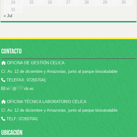
24
25
26
27
28
29
30
31
« Jul
CONTACTO
OFICINA DE GESTIÓN CELICA
C/. Av. 12 de diciembre y Amazonas, junto al parque biosaludable
TELEFAX: 072657041
in
**
@
*****
ob.ec
OFICINA TÉCNICA LABORATORIO CELICA
C/. Av. 12 de diciembre y Amazonas, junto al parque biosaludable
TELF: 072657041
UBICACIÓN