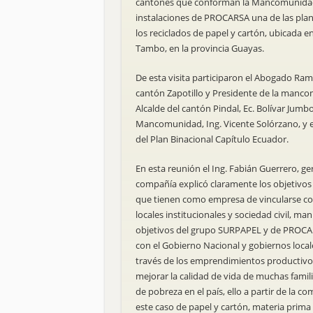
RENDICIÓN DE CUENTAS 2025
cantones que conforman la Mancomunidad 
instalaciones de PROCARSA una de las pla
los reciclados de papel y cartón, ubicada en
Tambo, en la provincia Guayas.
De esta visita participaron el Abogado Rami
cantón Zapotillo y Presidente de la manc
Alcalde del cantón Pindal, Ec. Bolívar Jumb
Mancomunidad, Ing. Vicente Solórzano, y e
del Plan Binacional Capítulo Ecuador.
En esta reunión el Ing. Fabián Guerrero, ge
compañía explicó claramente los objetivos 
que tienen como empresa de vincularse con
locales institucionales y sociedad civil, ma
objetivos del grupo SURPAPEL y de PROCA
con el Gobierno Nacional y gobiernos locale
través de los emprendimientos productivos 
mejorar la calidad de vida de muchas famil
de pobreza en el país, ello a partir de la c
este caso de papel y cartón, materia prima 