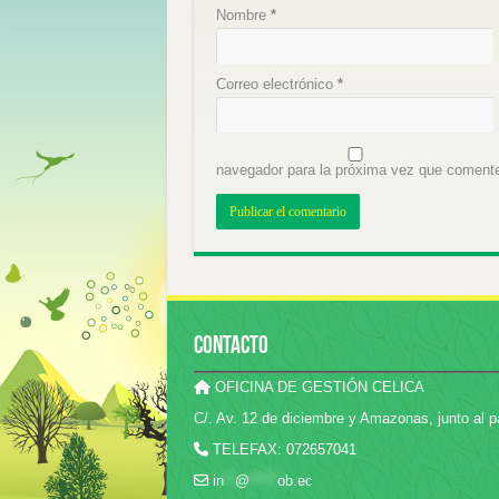
Nombre
*
Correo electrónico
*
navegador para la próxima vez que coment
CONTACTO
OFICINA DE GESTIÓN CELICA
C/. Av. 12 de diciembre y Amazonas, junto al p
TELEFAX: 072657041
in
**
@
*****
ob.ec