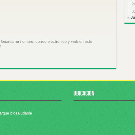
2
3
« Ju
Guarda mi nombre, correo electrónico y web en este
e.
UBICACIÓN
arque biosaludable