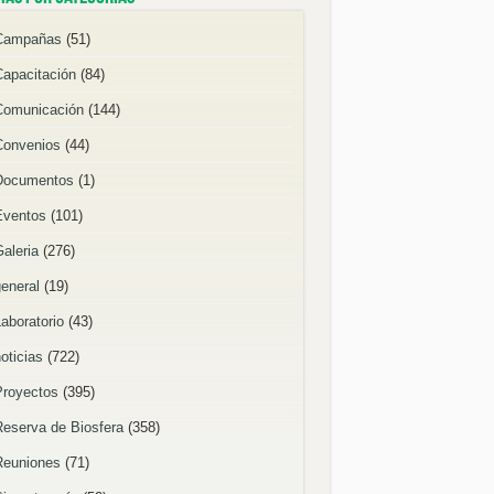
Campañas
(51)
Capacitación
(84)
Comunicación
(144)
Convenios
(44)
Documentos
(1)
Eventos
(101)
Galeria
(276)
general
(19)
Laboratorio
(43)
oticias
(722)
Proyectos
(395)
Reserva de Biosfera
(358)
Reuniones
(71)