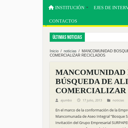
INSTITUCIÓN
EJES DE INTE
CONTACTOS
Últimas noticias
EMPRENDEDORES FORTALECEN SUS CAPAC
Inicio
/
noticias
/
MANCOMUNIDAD BOSQUE 
COMERCIALIZAR RECICLADOS
MACARÁ IMPULSA LA TRANSFORMACIÓN DI
PALTAS FUE SEDE DEL FORO DE GOBERNAN
MANCOMUNIDAD B
MÁS DE 60 PRODUCTORES FORTALECEN SU
BÚSQUEDA DE AL
MBS INVITA A LA DELIVERACIÓN PÚBLICA 
COMERCIALIZAR
Inauguramos el Centro Integral de Abejas Nativa
ajumbo
17 julio, 2013
noticias
Reforestamos para cuidar la vida.
En el marco de la conformación de la Empr
Fortalecemos al territorio desde la sostenibilidad.
Mancomunada de Aseo Integral “Bosque S
Mancomunidad Bosque Seco y Universidad Nacional
Invitación del Grupo Empresarial SURPAPEL,