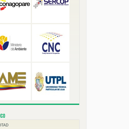
ico
OTAD