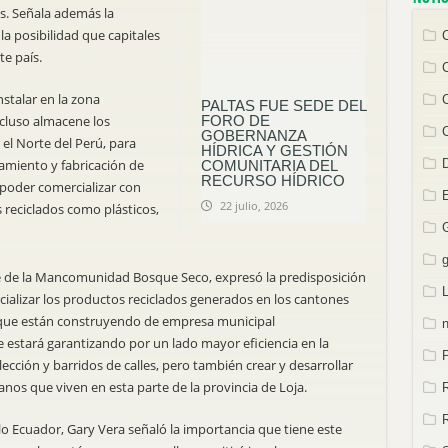
s. Señala además la
la posibilidad que capitales
te país.
nstalar en la zona
PALTAS FUE SEDE DEL
luso almacene los
FORO DE
GOBERNANZA
 el Norte del Perú, para
HÍDRICA Y GESTIÓN
samiento y fabricación de
COMUNITARIA DEL
RECURSO HÍDRICO
 poder comercializar con
22 julio, 2026
 reciclados como plásticos,
te de la Mancomunidad Bosque Seco, expresó la predisposición
cializar los productos reciclados generados en los cantones
que están construyendo de empresa municipal
n
 estará garantizando por un lado mayor eficiencia en la
colección y barridos de calles, pero también crear y desarrollar
nos que viven en esta parte de la provincia de Loja.
lo Ecuador, Gary Vera señaló la importancia que tiene este