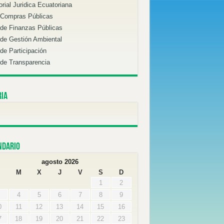
orial Juridica Ecuatoriana
 Compras Públicas
de Finanzas Públicas
de Gestión Ambiental
de Participación
de Transparencia
ria
ndario
agosto 2026
M
X
J
V
S
D
1
2
4
5
6
7
8
9
0
11
12
13
14
15
16
7
18
19
20
21
22
23