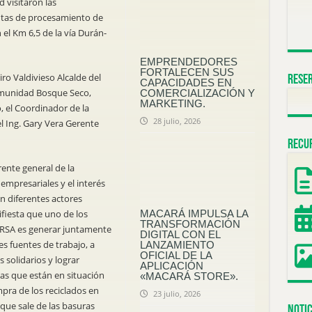
visitaron las
ntas de procesamiento de
 el Km 6,5 de la vía Durán-
EMPRENDEDORES
FORTALECEN SUS
ro Valdivieso Alcalde del
Reser
CAPACIDADES EN
omunidad Bosque Seco,
COMERCIALIZACIÓN Y
MARKETING.
o, el Coordinador de la
28 julio, 2026
l Ing. Gary Vera Gerente
Recu
rente general de la
empresariales y el interés
 diferentes actores
MACARÁ IMPULSA LA
nifiesta que uno de los
TRANSFORMACIÓN
RSA es generar juntamente
DIGITAL CON EL
s fuentes de trabajo, a
LANZAMIENTO
OFICIAL DE LA
solidarios y lograr
APLICACIÓN
ias que están en situación
«MACARÁ STORE».
ompra de los reciclados en
23 julio, 2026
que sale de las basuras
Notic