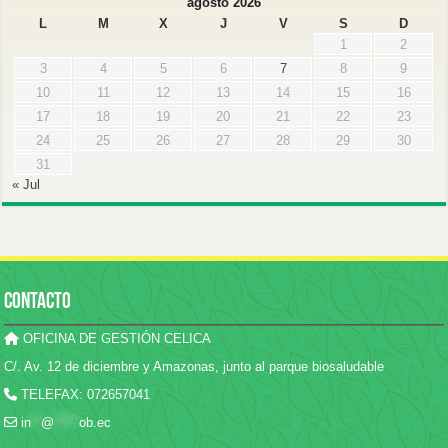
agosto 2026
L
M
X
J
V
S
D
1
2
3
4
5
6
7
8
9
10
11
12
13
14
15
16
17
18
19
20
21
22
23
24
25
26
27
28
29
30
31
« Jul
CONTACTO
OFICINA DE GESTIÓN CELICA
C/. Av. 12 de diciembre y Amazonas, junto al parque biosaludable
TELEFAX: 072657041
in
**
@
*****
ob.ec